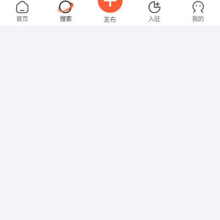
刘女士
3000-4000元
08-08
不限区域
全职
大专
首页
搜索
入驻
我的
发布
教师
贺先生
5000-8000元
08-08
深圳市
全职
本科
招聘信息
求职简历
网络IT
温先生
2000-3000元
08-08
不限区域
全职
其他职位
曾女士
3000-4000元
08-08
不限区域
全职
大专