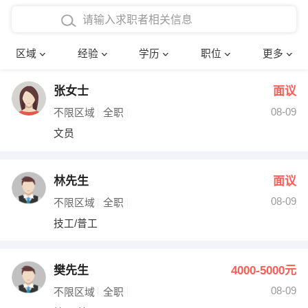
在校学生工作经验
本科
行政后勤
建筑装潢
确定
区域
经验
学历
职位
更多
三年以上工作经验
硕士
销售岗位
教师
张女士
面议
四年以上工作经验
博士
文员
护士
08-09
不限区域
全职
五年以上工作经验
财务会计
传单派发
文员
十年以上工作经验
超市零售
促销导购
林先生
面议
网络IT
保健按摩
08-09
不限区域
全职
技工/普工
快递员
前台接待
收银员
技术员/工程师
樊先生
4000-5000元
08-09
水电/机修
部门经理
不限区域
全职